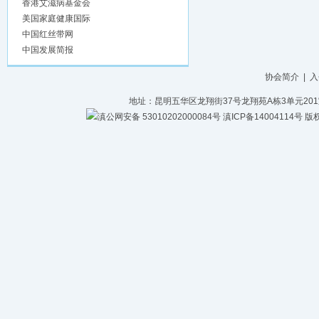
香港艾滋病基金会
美国家庭健康国际
中国红丝带网
中国发展简报
协会简介
|
入
地址：昆明五华区龙翔街37号龙翔苑A栋3单元201室 电话：
滇公网安备 53010202000084号
滇ICP备14004114号
版权