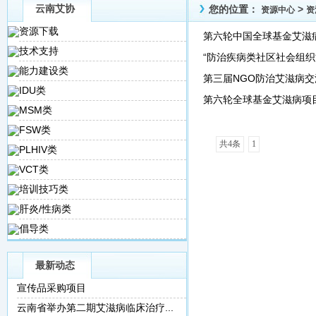
云南艾协
您的位置：
>
资源中心
资
资源下载
第六轮中国全球基金艾滋
技术支持
“防治疾病类社区社会组织
能力建设类
第三届NGO防治艾滋病交
IDU类
第六轮全球基金艾滋病项
MSM类
FSW类
共4条
1
PLHIV类
VCT类
培训技巧类
肝炎/性病类
倡导类
最新动态
宣传品采购项目
云南省举办第二期艾滋病临床治疗...