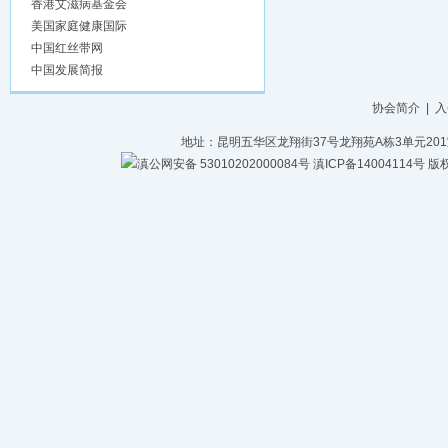
香港艾滋病基金会
美国家庭健康国际
中国红丝带网
中国发展简报
协会简介
|
入
地址：昆明五华区龙翔街37号龙翔苑A栋3单元201室 电话：
滇公网安备 53010202000084号
滇ICP备14004114号
版权