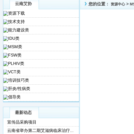
云南艾协
您的位置：
>
资源中心
M
资源下载
技术支持
能力建设类
IDU类
MSM类
FSW类
PLHIV类
VCT类
培训技巧类
肝炎/性病类
倡导类
最新动态
宣传品采购项目
云南省举办第二期艾滋病临床治疗...