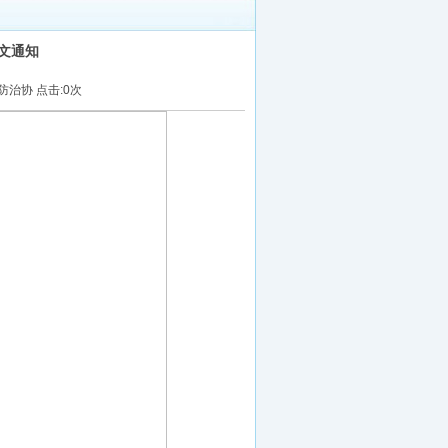
文通知
病防治协 点击:
0
次