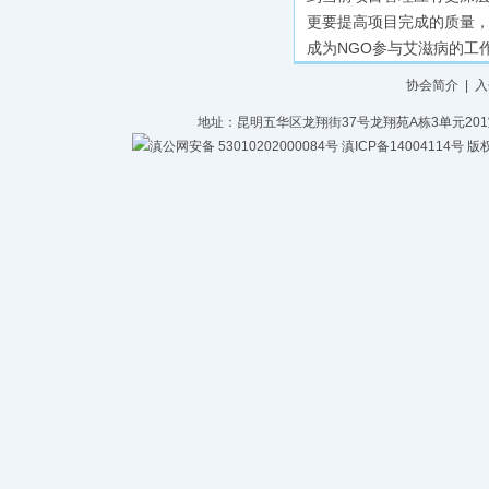
更要提高项目完成的质量，
成为NGO参与艾滋病的工
协会简介
|
入
地址：昆明五华区龙翔街37号龙翔苑A栋3单元201室 电话：
滇公网安备 53010202000084号
滇ICP备14004114号
版权