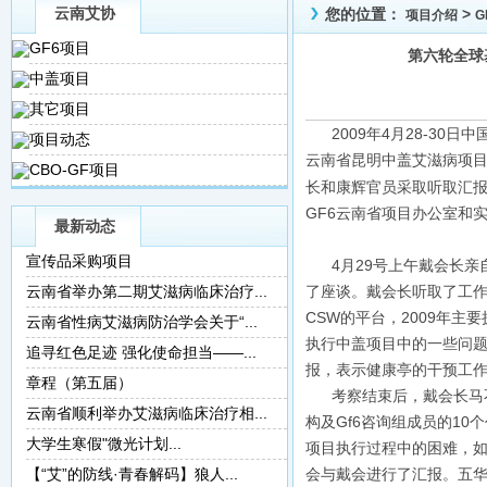
云南艾协
您的位置：
>
项目介绍
G
GF6项目
第六轮全球
中盖项目
其它项目
2009年4月28-30
项目动态
云南省昆明中盖艾滋病项
CBO-GF项目
长和康辉官员采取听取汇
GF6云南省项目办公室和
最新动态
宣传品采购项目
4月29号上午戴会长亲
云南省举办第二期艾滋病临床治疗...
了座谈。戴会长听取了工
CSW的平台，2009年主
云南省性病艾滋病防治学会关于“...
执行中盖项目中的一些问题
追寻红色足迹 强化使命担当——...
报，表示健康亭的干预工
章程（第五届）
考察结束后，戴会长马不
云南省顺利举办艾滋病临床治疗相...
构及Gf6咨询组成员的1
大学生寒假"微光计划...
项目执行过程中的困难，
【“艾”的防线·青春解码】狼人...
会与戴会进行了汇报。五华