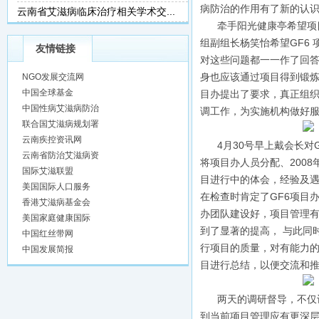
病防治的作用有了新的认识
云南省艾滋病临床治疗相关学术交...
牵手阳光健康亭希望项目考
组副组长杨笑怡希望GF6
友情链接
对这些问题都一一作了回答
身也应该通过项目得到锻
NGO发展交流网
中国全球基金
目办提出了要求，真正组织
中国性病艾滋病防治
调工作，为实施机构做好
联合国艾滋病规划署
云南疾控资讯网
4月30号早上戴会长对G
云南省防治艾滋病资
将项目办人员分配、2008
国际艾滋联盟
目进行中的体会，经验及
美国国际人口服务
在检查时肯定了GF6项目
香港艾滋病基金会
办团队建设好，项目管理
美国家庭健康国际
到了显著的提高， 与此同
中国红丝带网
行项目的质量，对有能力的
中国发展简报
目进行总结，以便交流和
两天的调研督导，不仅让
到当前项目管理应有更深层